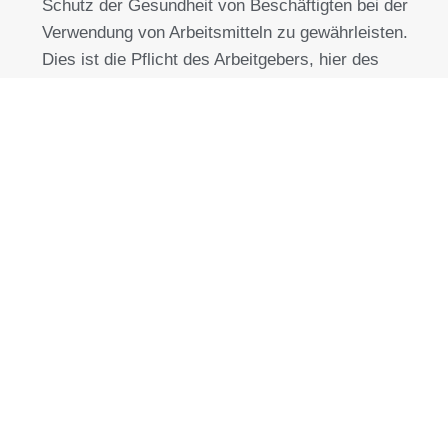
Schutz der Gesundheit von Beschäftigten bei der
Verwendung von Arbeitsmitteln zu gewährleisten.
Dies ist die Pflicht des Arbeitgebers, hier des
Betreibers von Maschinen/Anlage.
Der Hersteller entwickelt seine Maschine unter
Bezugnahme auf die „Maschinenrichtlinie“. Er führt
eine Risikobeurteilung durch, baut die Maschine.
Der Besteller wird in der Regel zum Betreiber und
ist Arbeitgeber.
Der Arbeitgeber darf mit der Einführung der
Betriebssicherheitsverordnung 2015 nur noch
solche Arbeitsmittel zur Verfügung stellen und
verwenden lassen, die den für sie geltenden
Rechtsvorschriften über Sicherheit und
Gesundheitsschutz entsprechen. Ganz