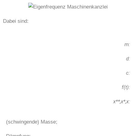
Dabei sind:
m:
d:
c:
f(t):
x**,x*,x:
(schwingende) Masse;